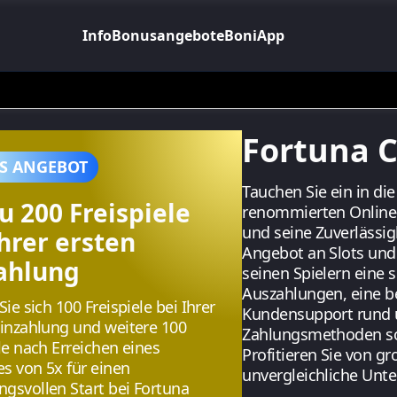
Info
Bonusangebote
Boni
App
Fortuna C
ES ANGEBOT
Tauchen Sie ein in di
zu 200 Freispiele
renommierten Online-
und seine Zuverlässigk
ihrer ersten
Angebot an Slots und 
ahlung
seinen Spielern eine 
Auszahlungen, eine be
Sie sich 100 Freispiele bei Ihrer
Kundensupport rund u
Einzahlung und weitere 100
Zahlungsmethoden sor
le nach Erreichen eines
Profitieren Sie von g
s von 5x für einen
unvergleichliche Unte
gsvollen Start bei Fortuna