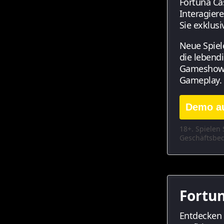
Fortuna Cas
Interagiere
Sie exklusi
Neue Spiel
die lebend
Gameshows v
Gameplay.
Demo au
18+. Spielen
Geschäftsbe
Fortu
Entdecken S