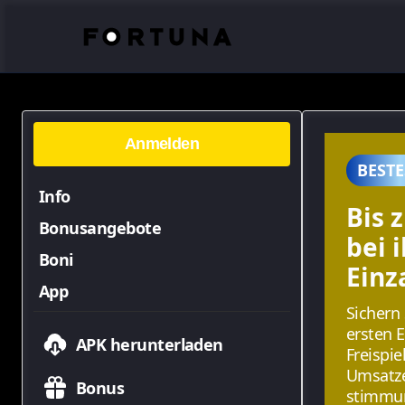
Anmelden
BEST
Info
Bis 
Bonusangebote
bei 
Boni
Einz
App
Sichern 
ersten 
APK herunterladen
Freispie
Umsatze
Bonus
stimmun