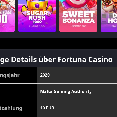
ge Details über Fortuna Casino
ngsjahr
2020
Malta Gaming Authority
tzahlung
10 EUR